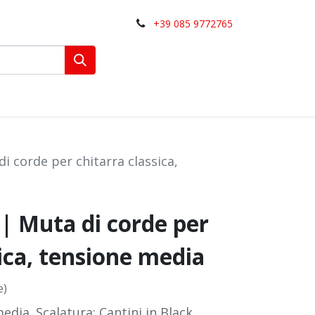
+39 085 9772765
i corde per chitarra classica,
 | Muta di corde per
sica, tensione media
e)
dia. Scalatura: Cantini in Black