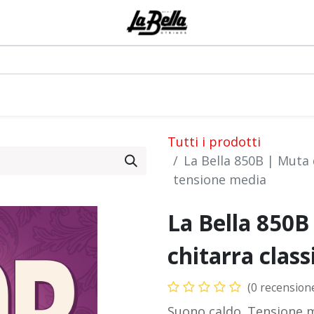
0
odotti
Artisti
Blog
Eventi
Forum
Tutti i prodotti
La Bella 850B | Muta d
tensione media
La Bella 850B
chitarra clas
(0 recension
Suono caldo. Tensione me