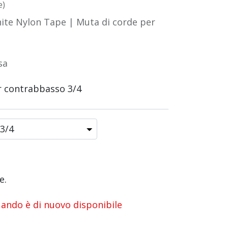
e)
ite Nylon Tape | Muta di corde per
sa
r contrabbasso 3/4
e.
uando è di nuovo disponibile