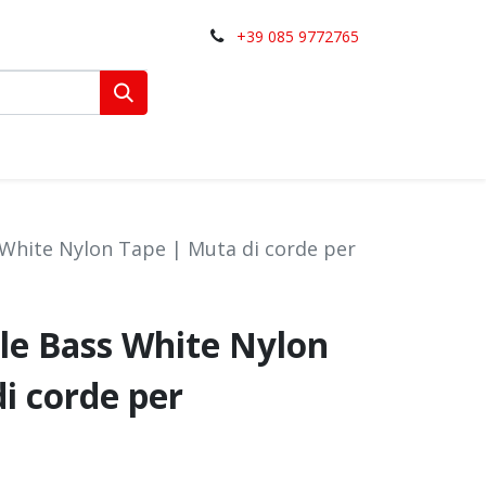
+39 085 9772765
 White Nylon Tape | Muta di corde per
le Bass White Nylon
i corde per