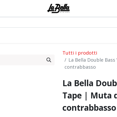
0
odotti
Artisti
Blog
Eventi
Forum
Tutti i prodotti
La Bella Double Bass
contrabbasso
La Bella Doub
Tape | Muta d
contrabbasso