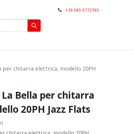
+39 085 9772765
a per chitarra elettrica, modello 20PH
 La Bella per chitarra
dello 20PH Jazz Flats
e)
er chitarra elettrica, modello 20PH