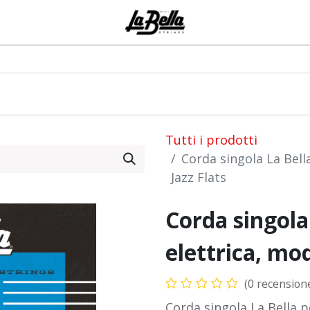
0
odotti
Artisti
Blog
Eventi
Forum
Tutti i prodotti
Corda singola La Bell
Jazz Flats
Corda singola
elettrica, mo
(0 recension
Corda singola La Bella p