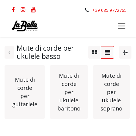
+39 085 9772765
Mute di corde per
ukulele basso
Mute di
Mute di
Mute di
corde
corde
corde
per
per
per
ukulele
ukulele
guitarlele
baritono
soprano