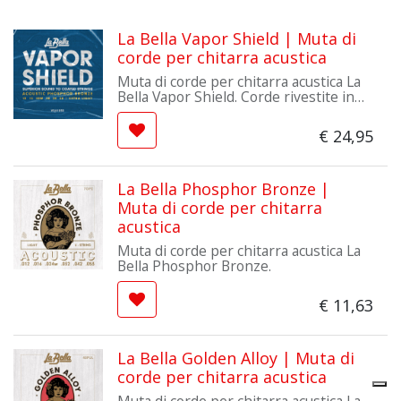
La Bella Vapor Shield | Muta di
corde per chitarra acustica
Muta di corde per chitarra acustica La
Bella Vapor Shield. Corde rivestite in
nickel e trattate con lo Ionic Vapor
Process. Superficie liscia resistente
€
24,95
all'olio e alla sporcizia. Prodotte in USA
con cavo americano. Confezionate
usando la tecnologia MAP (Modified
Atmosphere Packaging) per prevenire
La Bella Phosphor Bronze |
l'ossidazione e garantire la freschezza.
Muta di corde per chitarra
acustica
Muta di corde per chitarra acustica La
Bella Phosphor Bronze.
€
11,63
La Bella Golden Alloy | Muta di
corde per chitarra acustica