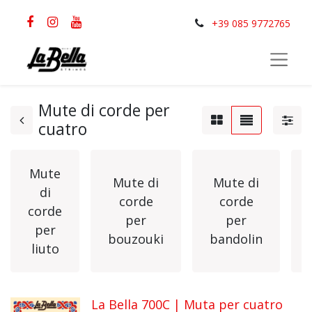
+39 085 9772765
Mute di corde per
cuatro
Mute
Mute di
Mute di
di
corde
corde
corde
per
per
per
bouzouki
bandolin
liuto
La Bella 700C | Muta per cuatro