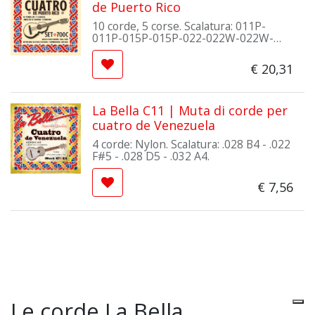
de Puerto Rico
10 corde, 5 corse. Scalatura: 011P-
011P-015P-015P-022-022W-022W-
015P-042W-032W. Con Pallino.
Materiale: Plain Nylon / Silver Plated
€
20,31
Wound
La Bella C11 | Muta di corde per
cuatro de Venezuela
4 corde: Nylon. Scalatura: .028 B4 - .022
F#5 - .028 D5 - .032 A4.
€
7,56
Le corde La Bella