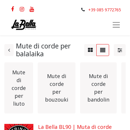
+39 085 9772765
Mute di corde per
balalaika
Mute
Mute di
Mute di
di
corde
corde
corde
per
per
per
bouzouki
bandolin
liuto
La Bella BL90 | Muta di corde