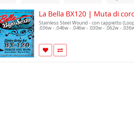
La Bella BX120 | Muta di cor
Stainless Steel Wound - con cappietto (Loop-Ends
.036w - .046w - .046w - .030w - .062w - .036w - .078w - .046w - .092w. Prodotte in USA
con cavo americano. Confezionate usando 
Packaging) per prevenire l'ossidazione