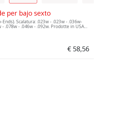
de per bajo sexto
). Scalatura: .023w - .023w - .036w-
la tecnologia MAP (Modified Atmosphere
 e garantire la freschezza.
€
58,56