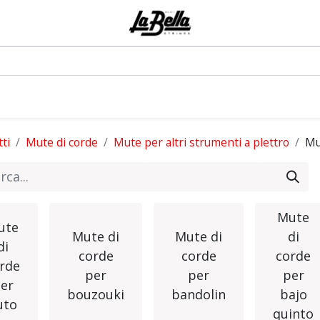
0
odotti
Artisti
Blog
Eventi
Forum
ti
Mute di corde
Mute per altri strumenti a plettro
Mu
Mute
ute
Mute di
Mute di
di
di
corde
corde
corde
rde
per
per
per
er
bouzouki
bandolin
bajo
uto
quinto