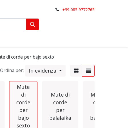
+39 085 9772765
te di corde per bajo sexto
In evidenza
Ordina per:
Mute
di
Mute di
Mute di
corde
corde
corde
per
per
per
bajo
balalaika
bandola
sexto