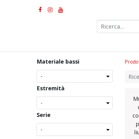
Pr
Materiale bassi
Prodot
Estremità
M
Serie
co
p
li