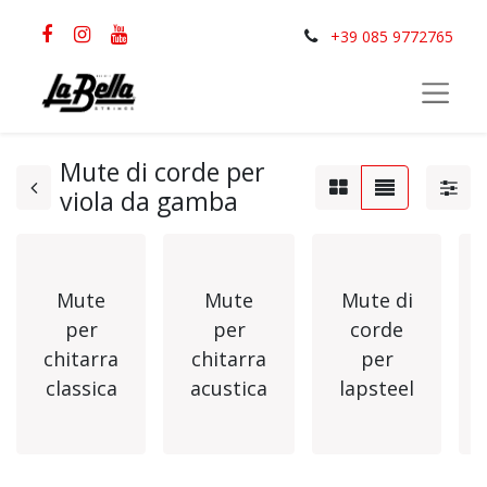
+39 085 9772765
Mute di corde per
viola da gamba
Mute
Mute
Mute di
per
per
corde
chitarra
chitarra
per
classica
acustica
lapsteel