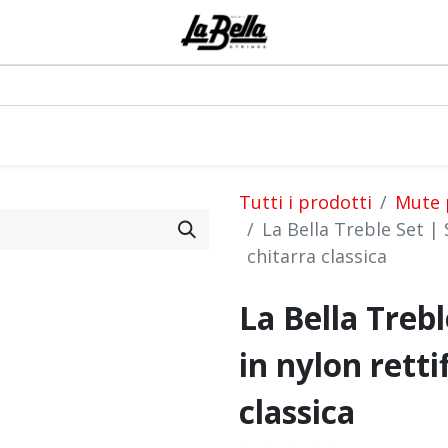
0
odotti
Artisti
Blog
Eventi
Forum
Tutti i prodotti
Mute p
La Bella Treble Set | 
chitarra classica
La Bella Trebl
in nylon retti
classica