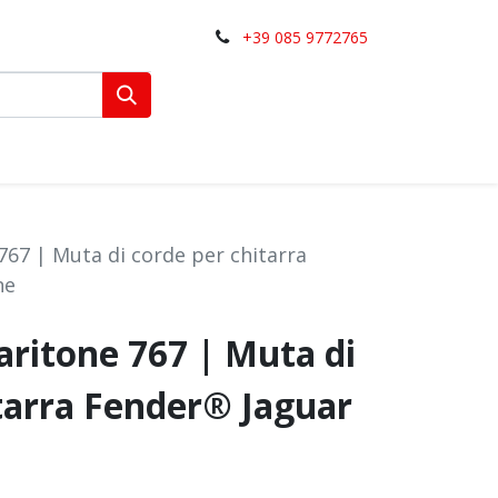
+39 085 9772765
 767 | Muta di corde per chitarra
ne
Baritone 767 | Muta di
tarra Fender® Jaguar