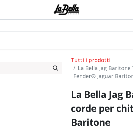
0
odotti
Artisti
Blog
Eventi
Forum
Tutti i prodotti
La Bella Jag Baritone
Fender® Jaguar Barito
La Bella Jag 
corde per chi
Baritone