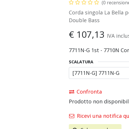
(0 recension
Corda singola La Bella 
Double Bass
€
107,13
IVA inclu
7711N-G 1st - 7710N Co
SCALATURA
Confronta
Prodotto non disponibil
Ricevi una notifica q