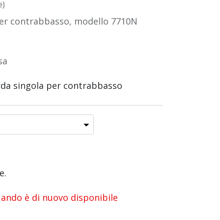
e)
per contrabbasso, modello 7710N
sa
rda singola per contrabbasso
e.
uando è di nuovo disponibile