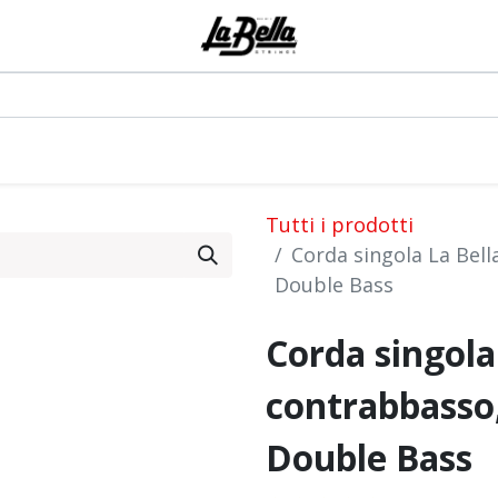
0
odotti
Artisti
Blog
Eventi
Forum
Tutti i prodotti
Corda singola La Bel
Double Bass
Corda singola
contrabbasso
Double Bass