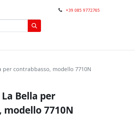
+39 085 9772765
la per contrabbasso, modello 7710N
 La Bella per
, modello 7710N